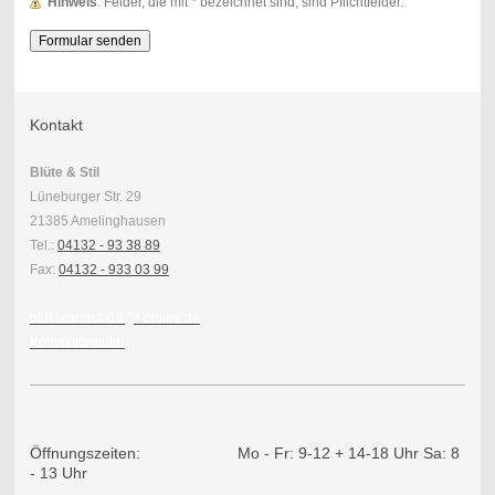
Hinweis
: Felder, die mit
*
bezeichnet sind, sind Pflichtfelder.
Kontakt
Blüte & Stil
Lüneburger Str. 29
21385 Amelinghausen
Tel.:
04132 - 93 38 89
Fax:
04132 - 933 03 99
blueteundstil09@t-online.de
Kontaktformular
Öffnungszeiten: Mo - Fr: 9-12 + 14-18 Uhr Sa: 8
- 13 Uhr