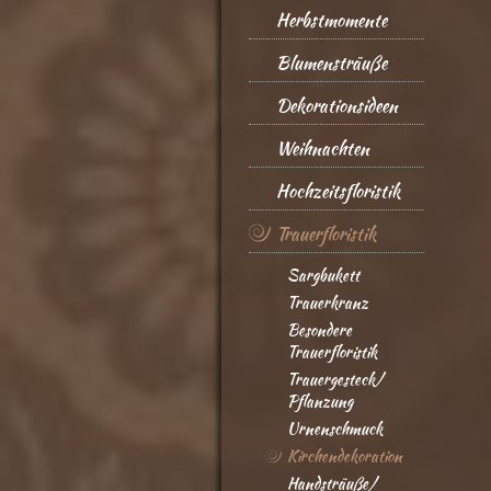
Herbstmomente
Blumensträuße
Dekorationsideen
Weihnachten
Hochzeitsfloristik
Trauerfloristik
Sargbukett
Trauerkranz
Besondere
Trauerfloristik
Trauergesteck/
Pflanzung
Urnenschmuck
Kirchendekoration
Handsträuße/