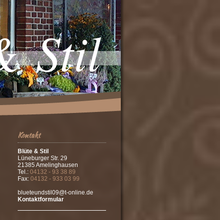
& Stil
Kontakt
Blüte & Stil
Lüneburger Str. 29
21385 Amelinghausen
Tel.:
04132 - 93 38 89
Fax:
04132 - 933 03 99
blueteundstil09@t-online.de
Kontaktformular